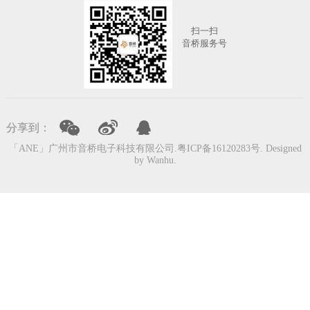
扫一扫
音桥服务号
上一页
下一页
分享到：
「ANE」广州市音桥电子科技有限公司.
粤ICP备16120283号
. Designed
by
Wanhu
.