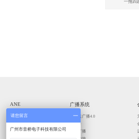
一拖四超
ANE
广播系统
商用显示系统
请您留言
智慧云广播4.0
KVM分布式系统
IP广播
广州市音桥电子科技有限公司
公共广播系统
智能广播
会议（无纸化）系统
广播功放