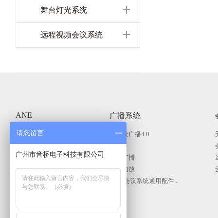
舞台灯光系统
远程视频会议系统
ANE
广播系统
商用显示系统
请您留言
智慧云广播4.0
KVM分布式系统
IP广播
广州市音桥电子科技有限公司
公共广播系统
智能广播
会议（无纸化）系统
广播功放
舞台灯光系统
广播|会议系统通用配件...
专业扩声系统
中控矩阵
录播系统