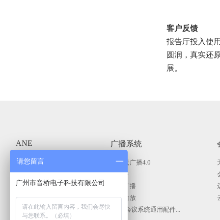
客户反馈
报告厅投入使
圆润，真实还
展。
ANE
广播系统
请您留言
商用显示系统
智慧云广播4.0
KVM分布式系统
IP广播
广州市音桥电子科技有限公司
公共广播系统
智能广播
会议（无纸化）系统
广播功放
舞台灯光系统
广播|会议系统通用配件...
专业扩声系统