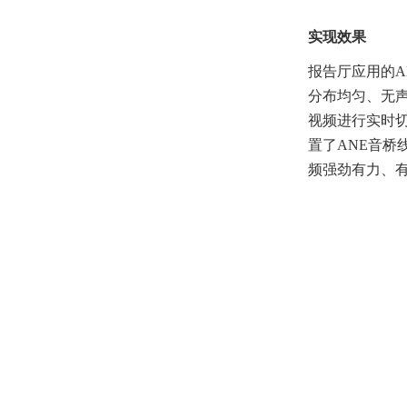
实现效果
报告厅应用的
A
分布均匀、无
视频进行实时
置了
ANE
音桥
频强劲有力、